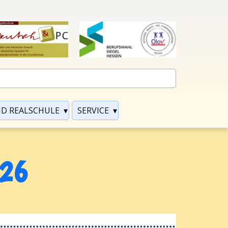
D REALSCHULE
SERVICE
026